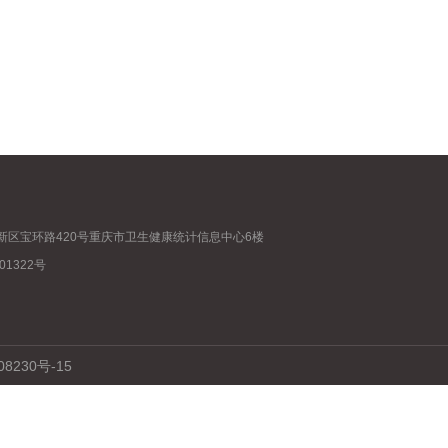
新区宝环路420号重庆市卫生健康统计信息中心6楼
01322号
230号-15