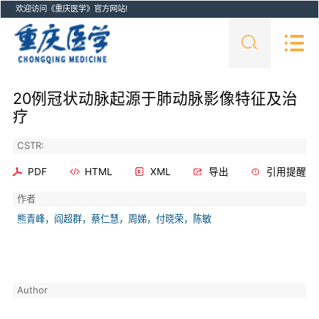
欢迎访问《重庆医学》官方网站!
20例冠状动脉起源于肺动脉影像特征及治
疗
CSTR:
PDF
HTML
XML
导出
引用提醒
作者
熊青峰，阎超群，蔡仁慧，周娣，付晓荣，陈敏
Author