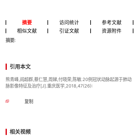
摘要
访问统计
参考文献
相似文献
引证文献
资源附件
摘要:
引用本文
熊青峰,阎超群,蔡仁慧,周娣,付晓荣,陈敏.20例冠状动脉起源于肺动
脉影像特征及治疗[J].重庆医学,2018,47(26):
复制
相关视频