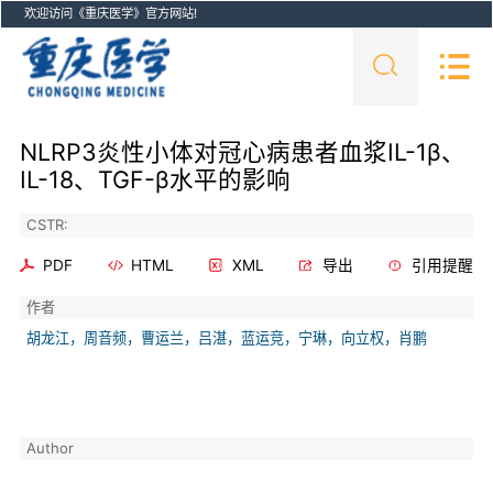
欢迎访问《重庆医学》官方网站!
NLRP3炎性小体对冠心病患者血浆IL-1β、
IL-18、TGF-β水平的影响
CSTR:
PDF
HTML
XML
导出
引用提醒
作者
胡龙江，周音频，曹运兰，吕湛，蓝运竞，宁琳，向立权，肖鹏
Author