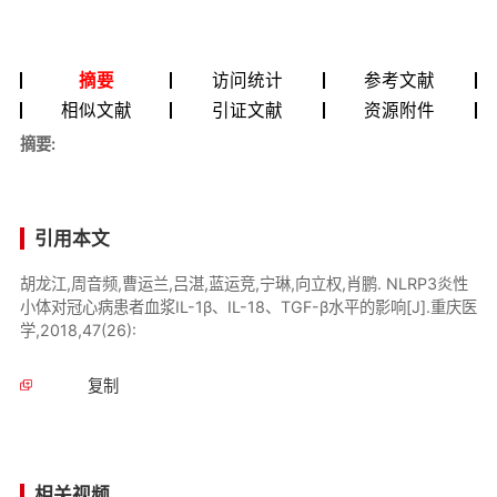
摘要
访问统计
参考文献
相似文献
引证文献
资源附件
摘要:
引用本文
胡龙江,周音频,曹运兰,吕湛,蓝运竞,宁琳,向立权,肖鹏. NLRP3炎性
小体对冠心病患者血浆IL-1β、IL-18、TGF-β水平的影响[J].重庆医
学,2018,47(26):
复制
相关视频