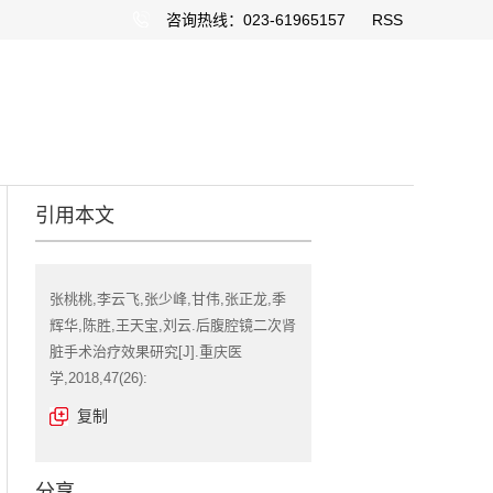
咨询热线：023-61965157
RSS
引用本文
张桃桃,李云飞,张少峰,甘伟,张正龙,季
辉华,陈胜,王天宝,刘云.后腹腔镜二次肾
脏手术治疗效果研究[J].重庆医
学,2018,47(26):
复制
分享