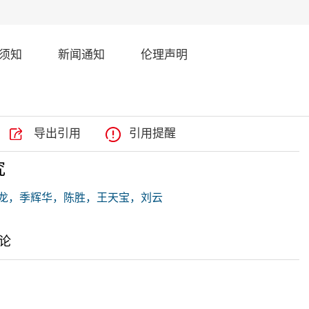
须知
新闻通知
伦理声明
导出引用
引用提醒
究
龙，季辉华，陈胜，王天宝，刘云
论