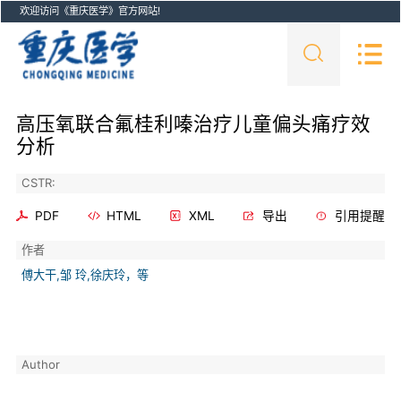
欢迎访问《重庆医学》官方网站!
高压氧联合氟桂利嗪治疗儿童偏头痛疗效
分析
CSTR:
PDF
HTML
XML
导出
引用提醒
作者
傅大干,邹 玲,徐庆玲，等
Author