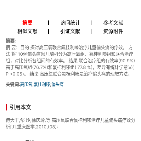
摘要
访问统计
参考文献
相似文献
引证文献
资源附件
摘要:
摘 要：目的 探讨高压氧联合氟桂利嗪治疗儿童偏头痛的疗效。 方
法 将110例偏头痛患儿随机分为高压氧组、氟桂利嗪组和联合治疗
组，对比分析各组间的有效率。 结果 联合治疗组的有效率(90.9%)
高于高压氧组(76.7%)和氟桂利嗪组( 77.8 %)，差异有统计学意义(
P <0.05)。 结论 高压氧联合氟桂利嗪是治疗偏头痛的理想方法。
关键词:
高压氧
;
氟桂利嗪
;
偏头痛
引用本文
傅大干,邹 玲,徐庆玲,等.高压氧联合氟桂利嗪治疗儿童偏头痛疗效分
析[J].重庆医学,2010,(08):