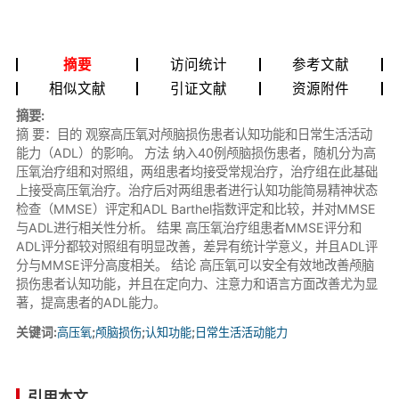
摘要
访问统计
参考文献
相似文献
引证文献
资源附件
摘要:
摘 要：目的 观察高压氧对颅脑损伤患者认知功能和日常生活活动
能力（ADL）的影响。 方法 纳入40例颅脑损伤患者，随机分为高
压氧治疗组和对照组，两组患者均接受常规治疗，治疗组在此基础
上接受高压氧治疗。治疗后对两组患者进行认知功能简易精神状态
检查（MMSE）评定和ADL Barthel指数评定和比较，并对MMSE
与ADL进行相关性分析。 结果 高压氧治疗组患者MMSE评分和
ADL评分都较对照组有明显改善，差异有统计学意义，并且ADL评
分与MMSE评分高度相关。 结论 高压氧可以安全有效地改善颅脑
损伤患者认知功能，并且在定向力、注意力和语言方面改善尤为显
著，提高患者的ADL能力。
关键词:
高压氧
;
颅脑损伤
;
认知功能
;
日常生活活动能力
引用本文